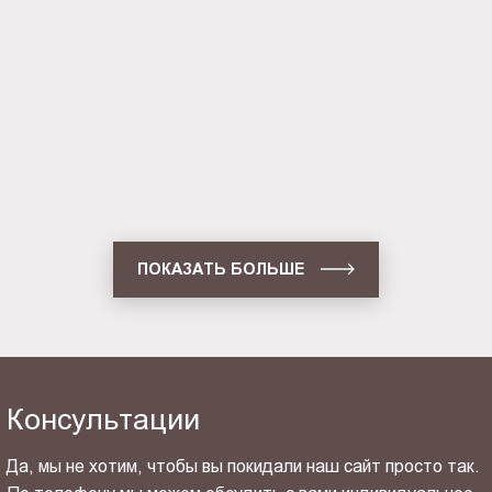
односторонняя настенная (BG-
C-SS-WS-A2)
Световая панель Crystal
односторонняя настенная (BG-
C-SS-WS-A1)
ПОКАЗАТЬ БОЛЬШЕ
Консультации
Да, мы не хотим, чтобы вы покидали наш сайт просто так.