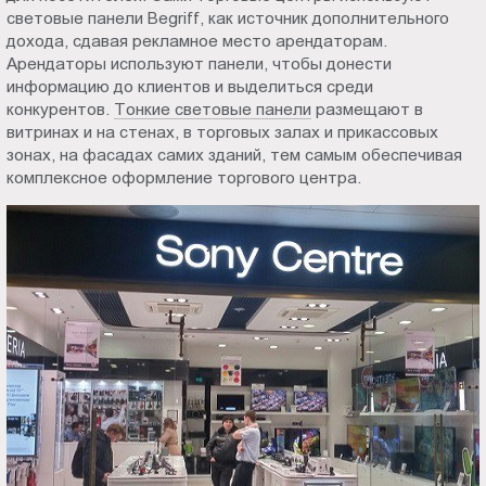
световые панели Begriff, как источник дополнительного
Пт.:
дохода, сдавая рекламное место арендаторам.
9.00-
Арендаторы используют панели, чтобы донести
18.00
информацию до клиентов и выделиться среди
Сб.,
конкурентов.
Тонкие световые панели
размещают в
Вс.:
витринах и на стенах, в торговых залах и прикассовых
выходной
зонах, на фасадах самих зданий, тем самым обеспечивая
комплексное оформление торгового центра.