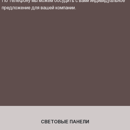
По телефону мы можем обсудить с вами индивидуальное
предложение для вашей компании.
ОТПРАВИТЬ СВОЙ КОНТАКТ
Я ознакомлен(-на) и согласен(-на) с
политикой
конфиденциальности
и даю своё
согласие
на обработку
персональных данных.
СВЕТОВЫЕ ПАНЕЛИ