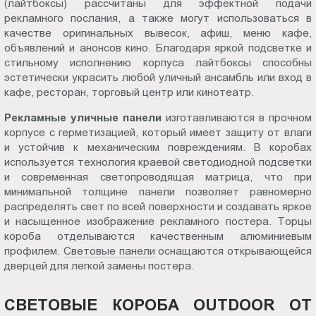
(лайтбоксы) рассчитаны для эффектной подачи
Пт.:
рекламного послания, а также могут использоваться в
9.00-
качестве оригинальных вывесок, афиш, меню кафе,
18.00
объявлений и анонсов кино. Благодаря яркой подсветке и
стильному исполнению корпуса лайтбоксы способны
Сб.,
эстетически украсить любой уличный ансамбль или вход в
Вс.:
кафе, ресторан, торговый центр или кинотеатр.
выходной
Рекламные уличные
панели
изготавливаются в прочном
корпусе с герметизацией, который имеет защиту от влаги
и устойчив к механическим повреждениям. В коробах
используется технология краевой светодиодной подсветки
и современная светопроводящая матрица, что при
минимальной толщине панели позволяет равномерно
распределять свет по всей поверхности и создавать яркое
и насыщенное изображение рекламного постера. Торцы
короба отделываются качественным алюминиевым
профилем.
Световые панели
оснащаются открывающейся
дверцей для легкой замены постера.
СВЕТОВЫЕ КОРОБА OUTDOOR ОТ