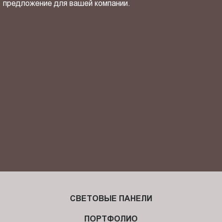
предложение для вашей компании.
ОТПРАВИТЬ СВОЙ КОНТАКТ
Я ознакомлен(-на) и согласен(-на) с
политикой
конфиденциальности
и даю своё
согласие
на обработку
персональных данных.
СВЕТОВЫЕ ПАНЕЛИ
ПОРТФОЛИО