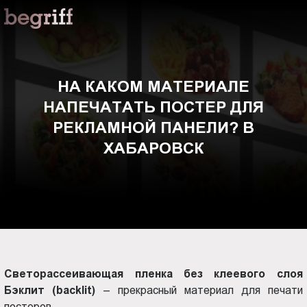
ООО
На
"Компания
Бегрифф"
каком
Россия
Свердловская
материале
НА КАКОМ МАТЕРИАЛЕ
обл.
НАПЕЧАТАТЬ ПОСТЕР ДЛЯ
620016
напечатать
г.
РЕКЛАМНОЙ ПАНЕЛИ? В
Екатеринбург
постер
ХАБАРОВСК
ул.
Амундсена,
для
д.
107,
рекламной
оф.
707
панели?
sales@begriff.ru
+73433454747
Светорассеивающая пленка без клеевого слоя
в
RUB
Бэклит (backlit)
– прекрасный материал для печати
Пн.-
постеров.