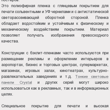
Хабаровск
Пт.:
Это полиэфирная пленка с глянцевым покрытием для
9.00-
печати сольвентными и УФ чернилами и с антистатической
18.00
светорассеивающей оборотной стороной. Пленка
Сб.,
обладает водостойким и устойчивым к физическому и
Вс.:
механическому воздействиям покрытием. Материал
выходной
позволяет получать изображения превосходного
качества.
Конструкции с бэклит-пленками часто используются при
размещении рекламы и оформлении интерьеров в
аэропортах, бизнес и торговых центрах, супермаркетах,
магазинах, игровых залах, кинотеатрах, культурно-
развлекательных заведениях и т.д.
Тонкие световые
панели Crystal
и других серий могут широко
использоваться как в рекламных, так и в информационных
целях.
Специальное покрытие для печати и высокая