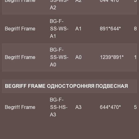
Begriff Frame
SS-WS-
A2
644*470*
5
A2
BG-F-
Begriff Frame
SS-WS-
А1
891*644*
8
A1
BG-F-
Begriff Frame
SS-WS-
А0
1239*891*
1
A0
BEGRIFF FRAME ОДНОСТОРОННЯЯ ПОДВЕСНАЯ
BG-F-
Begriff Frame
SS-HS-
A3
644*470*
5
A3