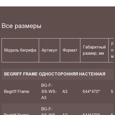
Все размеры
Р
Габаритный
Модель бегрифа
Артикул
Формат
п
размер, мм
м
BEGRIFF FRAME ОДНОСТОРОННЯЯ НАСТЕННАЯ
BG-F-
Begriff Frame
SS-WS-
A3
644*470*
5
A3
BG-F-