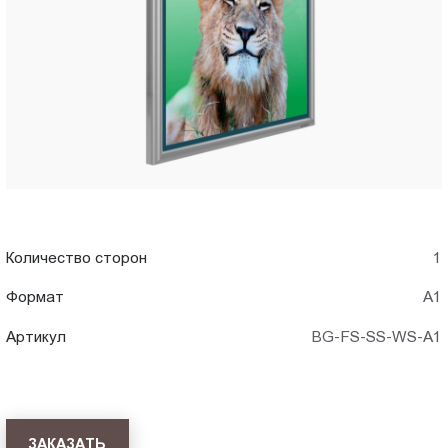
WS-
Пт.:
9.00-
A1)
18.00
Сб.,
в
Вс.:
выходной
Хабаровск
Количество сторон
1
Формат
А1
Артикул
BG-FS-SS-WS-A1
ЗАКАЗАТЬ