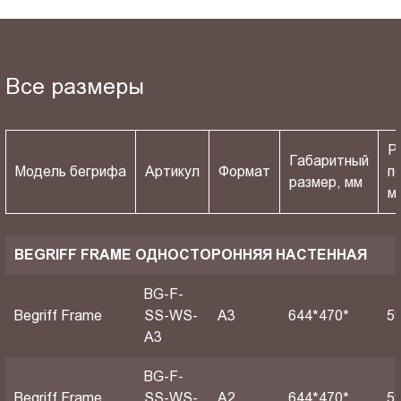
Все размеры
Р
Габаритный
Модель бегрифа
Артикул
Формат
п
размер, мм
м
BEGRIFF FRAME ОДНОСТОРОННЯЯ НАСТЕННАЯ
BG-F-
Begriff Frame
SS-WS-
A3
644*470*
5
A3
BG-F-
Begriff Frame
SS-WS-
A2
644*470*
5