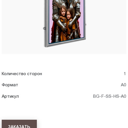
A0)
Пт.:
9.00-
в
18.00
Сб.,
Хабаровск
Вс.:
выходной
Количество сторон
1
Формат
А0
Артикул
BG-F-SS-HS-A0
ЗАКАЗАТЬ