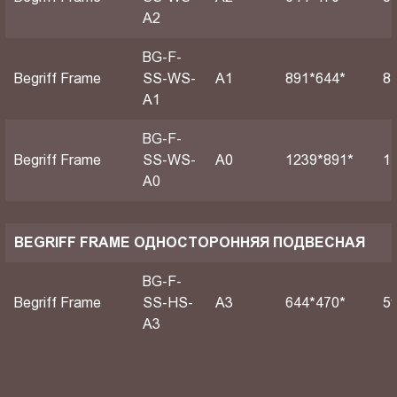
A2
BG-F-
Begriff Frame
SS-WS-
А1
891*644*
8
A1
BG-F-
Begriff Frame
SS-WS-
А0
1239*891*
1
A0
BEGRIFF FRAME ОДНОСТОРОННЯЯ ПОДВЕСНАЯ
BG-F-
Begriff Frame
SS-HS-
A3
644*470*
5
A3