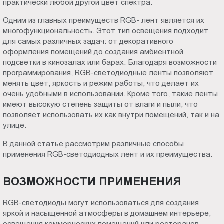
практически любой другой цвет спектра.
Пт.:
Одним из главных преимуществ RGB- лент является их
9.00-
многофункциональность. Этот тип освещения подходит
18.00
для самых различных задач: от декоративного
Сб.,
оформления помещений до создания амбиентной
Вс.:
подсветки в кинозалах или барах. Благодаря возможности
выходной
программирования, RGB-светодиодные ленты позволяют
менять цвет, яркость и режим работы, что делает их
очень удобными в использовании. Кроме того, такие ленты
имеют высокую степень защиты от влаги и пыли, что
позволяет использовать их как внутри помещений, так и на
улице.
В данной статье рассмотрим различные способы
применения RGB-светодиодных лент и их преимущества.
ВОЗМОЖНОСТИ ПРИМЕНЕНИЯ
RGB-светодиоды могут использоваться для создания
яркой и насыщенной атмосферы в домашнем интерьере,
освещения коммерческих помещений или ресторанов.