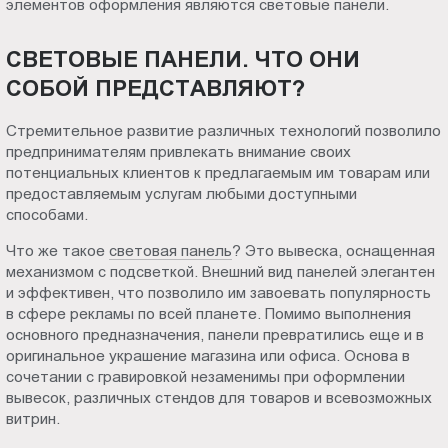
элементов оформления являются световые панели.
в
Пт.:
9.00-
Чите
СВЕТОВЫЕ ПАНЕЛИ. ЧТО ОНИ
18.00
СОБОЙ ПРЕДСТАВЛЯЮТ?
Сб.,
Вс.:
Стремительное развитие различных технологий позволило
выходной
предпринимателям привлекать внимание своих
потенциальных клиентов к предлагаемым им товарам или
предоставляемым услугам любыми доступными
способами.
Что же такое
световая панель
? Это вывеска, оснащенная
механизмом с подсветкой. Внешний вид панелей элегантен
и эффективен, что позволило им завоевать популярность
в сфере рекламы по всей планете. Помимо выполнения
основного предназначения, панели превратились еще и в
оригинальное украшение магазина или офиса. Основа в
сочетании с гравировкой незаменимы при оформлении
вывесок, различных стендов для товаров и всевозможных
витрин.