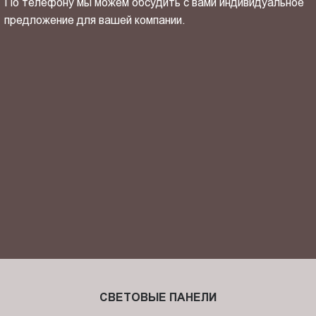
По телефону мы можем обсудить с вами индивидуальное
предложение для вашей компании.
ОТПРАВИТЬ СВОЙ КОНТАКТ
Я ознакомлен(-на) и согласен(-на) с
политикой
конфиденциальности
и даю своё
согласие
на обработку
персональных данных.
СВЕТОВЫЕ ПАНЕЛИ