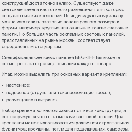
конструкций достаточно велико. Существуют даже
Пт.:
световые панели настольного размещения, для которых
9.00-
не нужно никаких креплений. По индивидуальному заказу
18.00
можно изготовить световые панели разного размера и
Сб.,
формы, например, круглые или овальные тонкие световые
Вс.:
панели. Но большая часть рекламных световых панелей,
представленных на рынке Москвы, соответствует
выходной
определенным стандартам.
Спецификации световых панелей BEGRIFF Вы можете
посмотреть на странице описания каждого товара.
Итак, можно выделить три основных варианта крепления:
настенное
;
подвесное
(струны или токопроводящие тросы);
размещение в витринах.
Выбор крепежа во многом зависит от веса конструкции, а
вес напрямую связан с размерами световой панели. Для
крепления может использоваться различная строительная
фурнитура: проушины, петли для подвешивания, саморезы,