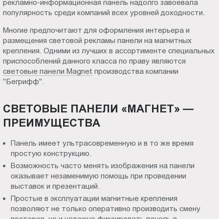
рекламно-информационная панель надолго завоевала
декора
Пт.:
популярность среди компаний всех уровней доходности.
9.00-
в
Многие предпочитают для оформления интерьера и
18.00
размещения световой рекламы панели на магнитных
Сб.,
крепления. Одними из лучших в ассортименте специальных
Чите
Вс.:
приспособлений данного класса по праву являются
выходной
световые панели Magnet
производства компании
"Бегрифф".
СВЕТОВЫЕ ПАНЕЛИ «МАГНЕТ» —
ПРЕИМУЩЕСТВА
Панель имеет ультрасовременную и в то же время
простую конструкцию.
Возможность часто менять изображения на панели
оказывает незаменимую помощь при проведении
выставок и презентаций.
Простые в эксплуатации магнитные крепления
позволяют не только оперативно производить смену
постеров, но и надежно фиксировать панель в