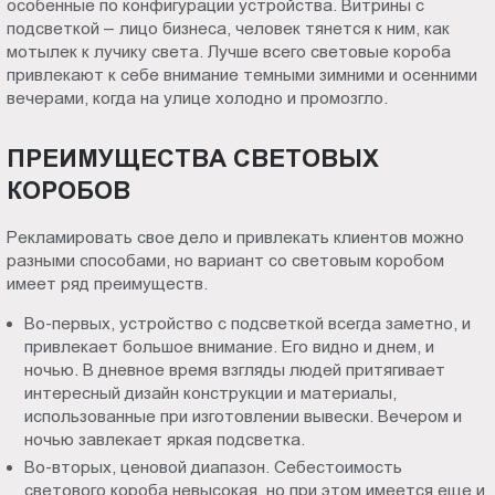
особенные по конфигурации устройства. Витрины с
Пт.:
подсветкой – лицо бизнеса, человек тянется к ним, как
9.00-
мотылек к лучику света. Лучше всего световые короба
18.00
привлекают к себе внимание темными зимними и осенними
вечерами, когда на улице холодно и промозгло.
Сб.,
Вс.:
выходной
ПРЕИМУЩЕСТВА СВЕТОВЫХ
КОРОБОВ
Рекламировать свое дело и привлекать клиентов можно
разными способами, но вариант со световым коробом
имеет ряд преимуществ.
Во-первых, устройство с подсветкой всегда заметно, и
привлекает большое внимание. Его видно и днем, и
ночью. В дневное время взгляды людей притягивает
интересный дизайн конструкции и материалы,
использованные при изготовлении вывески. Вечером и
ночью завлекает яркая подсветка.
Во-вторых, ценовой диапазон. Себестоимость
светового короба невысокая, но при этом имеется еще и