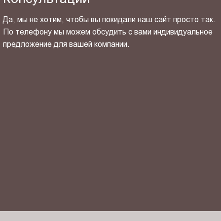
Да, мы не хотим, чтобы вы покидали наш сайт просто так.
По телефону мы можем обсудить с вами индивидуальное
предложение для вашей компании.
ОТПРАВИТЬ СВОЙ КОНТАКТ
Я ознакомлен(-на) и согласен(-на) с
политикой
конфиденциальности
и даю своё
согласие
на обработку
персональных данных.