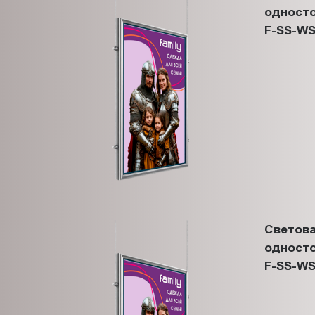
односто
F-SS-WS
Светова
односто
F-SS-WS