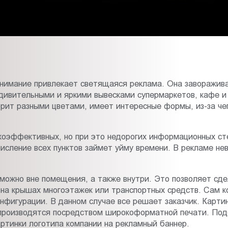
внимание привлекает светящаяся реклама. Она заворажива
дивительными и яркими вывесками супермаркетов, кафе и р
рит разными цветами, имеет интересные формы, из-за чег
коэффективных, но при это недорогих информационных ст
числение всех пунктов займет уйму времени. В рекламе не
можно вне помещения, а также внутри. Это позволяет сде
 на крышах многоэтажек или транспортных средств. Сам 
нфигурации. В данном случае все решает заказчик. Картин
производятся посредством широкоформатной печати. Подо
ртинки логотипа компании на рекламный баннер.