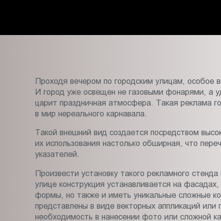
Чите
Пт.:
9.00-
18.00
Сб.,
Вс.:
выходной
Проходя вечером по городским улицам, особое 
И город уже освещен не газовыми фонарями, а у
царит праздничная атмосфера. Такая реклама го
в мир нереального карнавала.
Такой внешний вид создается посредством высо
их использования настолько обширная, что пере
указателей.
Произвести установку такого рекламного стенда 
улице конструкция устанавливается на фасадах,
формы, но также и иметь уникальные сложные ко
представлены в виде векторных аппликаций или 
необходимость в нанесении фото или сложной ка