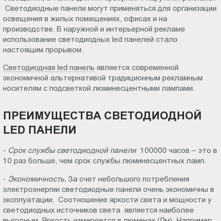
Светодиодные панели могут применяться для организации
Пт.:
освещения в жилых помещениях, офисах и на
9.00-
производстве. В наружной и интерьерной рекламе
18.00
использование светодиодных led панелей стало
Сб.,
настоящим прорывом.
Вс.:
Светодиодная led панель
является современной
выходной
экономичной альтернативой традиционным рекламным
носителям с подсветкой люминесцентными лампами.
ПРЕИМУЩЕСТВА СВЕТОДИОДНОЙ
LED ПАНЕЛИ
-
Срок службы светодиодной панели
100000 часов – это в
10 раз больше, чем срок службы люминесцентных ламп.
-
Экономичность.
За счет небольшого потребления
электроэнергии светодиодные панели очень экономичны в
эксплуатации. Соотношение яркости света и мощности у
светодиодных источников света является наиболее
выгодным. Яркость измеряется в люменах (Лм). Например,