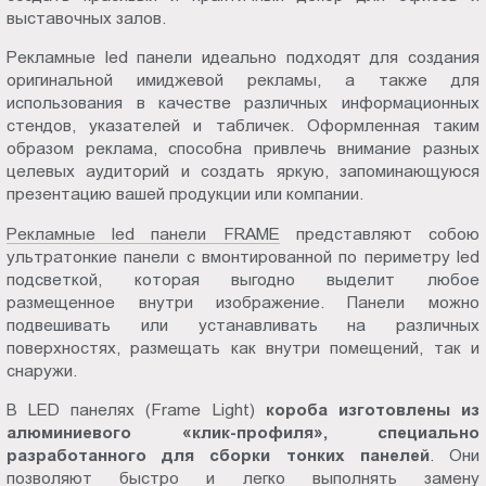
выставочных залов.
Пт.:
9.00-
Рекламные led панели идеально подходят для создания
18.00
оригинальной имиджевой рекламы, а также для
Сб.,
использования в качестве различных информационных
Вс.:
стендов, указателей и табличек. Оформленная таким
образом реклама, способна привлечь внимание разных
выходной
целевых аудиторий и создать яркую, запоминающуюся
презентацию вашей продукции или компании.
Рекламные led панели FRAME
представляют собою
ультратонкие панели с вмонтированной по периметру led
подсветкой, которая выгодно выделит любое
размещенное внутри изображение. Панели можно
подвешивать или устанавливать на различных
поверхностях, размещать как внутри помещений, так и
снаружи.
В LED панелях (Frame Light)
короба изготовлены из
алюминиевого «клик-профиля», специально
разработанного для сборки тонких панелей
. Они
позволяют быстро и легко выполнять замену