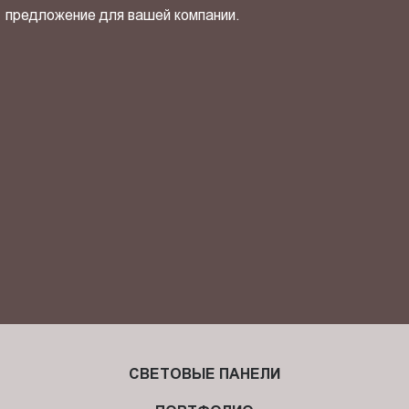
предложение для вашей компании.
ОТПРАВИТЬ СВОЙ КОНТАКТ
Я ознакомлен(-на) и согласен(-на) с
политикой
конфиденциальности
и даю своё
согласие
на обработку
персональных данных.
СВЕТОВЫЕ ПАНЕЛИ