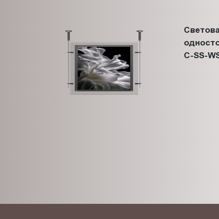
Светова
односто
C-SS-WS