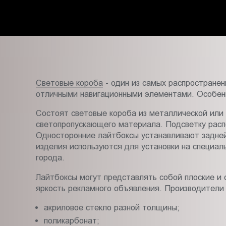
Пт.:
9.00-
18.00
Сб.,
Вс.:
выходной
Световые короба
- один из самых распространен
отличными навигационными элементами. Особенн
Состоят световые короба из металлической или 
светопропускающего материала. Подсветку распо
Односторонние лайтбоксы устанавливают задней
изделия используются для установки на специа
города.
Лайтбоксы могут представлять собой плоские и 
яркость рекламного объявления. Производители
акриловое стекло разной толщины;
поликарбонат;