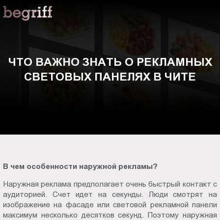
ООО
Что
"Компания
Бегрифф"
важно
Россия
Свердловская
знать
ЧТО ВАЖНО ЗНАТЬ О РЕКЛАМНЫХ
обл.
СВЕТОВЫХ ПАНЕЛЯХ В ЧИТЕ
620016
о
г.
Екатеринбург
рекламных
ул.
Амундсена,
световых
д.
107,
панелях
оф.
В чем особенности наружной рекламы?
707
в
sales@begriff.ru
Наружная реклама предполагает очень быстрый контакт с
+73433454747
аудиторией. Счет идет на секунды. Люди смотрят на
Чите
изображение на фасаде или световой рекламной панели
RUB
максимум несколько десятков секунд. Поэтому наружная
Пн.-