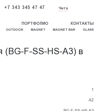
+7 343 345 47 47
Чита
ПОРТФОЛИО
КОНТАКТЫ
OUTDOOR
MAGNET
MAGNET BAR
GLASS
я (BG-F-SS-HS-A3) в
1
А2
BG-F-SS-HS-A3