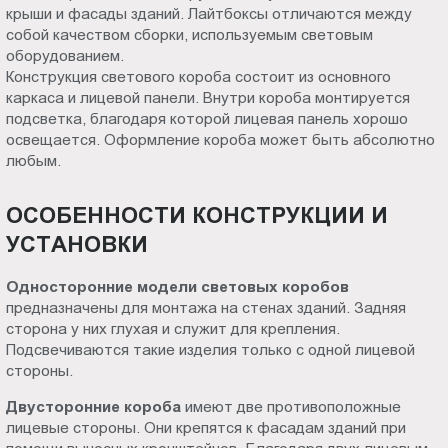
крыши и фасады зданий. Лайтбоксы отличаются между
Пт.:
собой качеством сборки, используемым световым
9.00-
оборудованием.
18.00
Конструкция светового короба состоит из основного
Сб.,
каркаса и лицевой панели. Внутри короба монтируется
Вс.:
подсветка, благодаря которой лицевая панель хорошо
выходной
освещается. Оформление короба может быть абсолютно
любым.
ОСОБЕННОСТИ КОНСТРУКЦИИ И
УСТАНОВКИ
Односторонние модели световых коробов
предназначены для монтажа на стенах зданий. Задняя
сторона у них глухая и служит для крепления.
Подсвечиваются такие изделия только с одной лицевой
стороны.
Двусторонние короба
имеют две противоположные
лицевые стороны. Они крепятся к фасадам зданий при