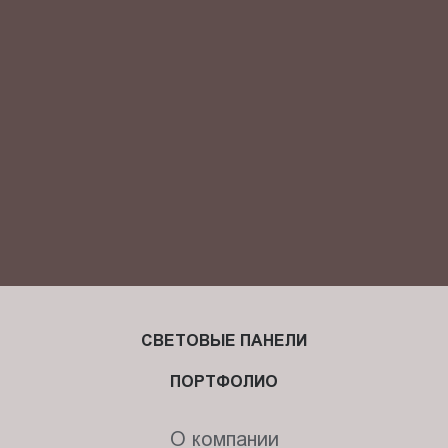
Я ознакомлен(-на) и согласен(-на) с
политикой
конфиденциальности
и даю своё
согласие
на обработку
персональных данных.
СВЕТОВЫЕ ПАНЕЛИ
ПОРТФОЛИО
О компании