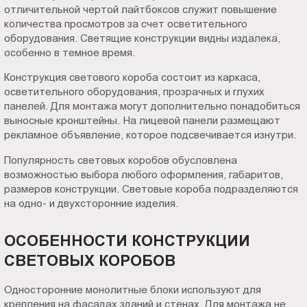
отличительной чертой лайтбоксов служит повышение
Пт.:
количества просмотров за счет осветительного
9.00-
оборудования. Светящие конструкции видны издалека,
18.00
особенно в темное время.
Сб.,
Конструкция светового короба состоит из каркаса,
Вс.:
осветительного оборудования, прозрачных и глухих
выходной
панелей. Для монтажа могут дополнительно понадобиться
выносные кронштейны. На лицевой панели размещают
рекламное объявление, которое подсвечивается изнутри.
Популярность световых коробов обусловлена
возможностью выбора любого оформления, габаритов,
размеров конструкции. Световые короба подразделяются
на одно- и двухсторонние изделия.
ОСОБЕННОСТИ КОНСТРУКЦИИ
СВЕТОВЫХ КОРОБОВ
Односторонние монолитные блоки используют для
крепления на фасадах зданий и стенах. Для монтажа не