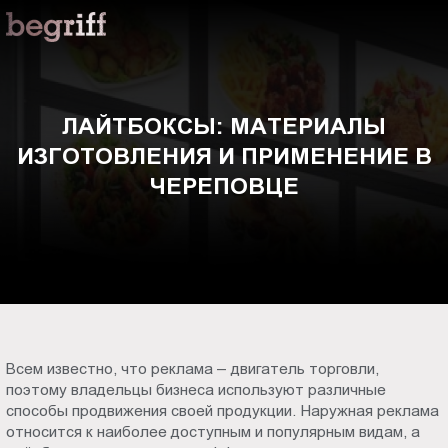
ООО
Лайтбоксы:
"Компания
Бегрифф"
материалы
Россия
Свердловская
изготовления
ЛАЙТБОКСЫ: МАТЕРИАЛЫ
обл.
ИЗГОТОВЛЕНИЯ И ПРИМЕНЕНИЕ В
620016
и
г.
ЧЕРЕПОВЦЕ
Екатеринбург
применение
ул.
Амундсена,
в
д.
107,
Череповце
оф.
707
Всем известно, что реклама – двигатель торговли,
sales@begriff.ru
поэтому владельцы бизнеса используют различные
+73433454747
способы продвижения своей продукции. Наружная реклама
RUB
относится к наиболее доступным и популярным видам, а
Пн.-