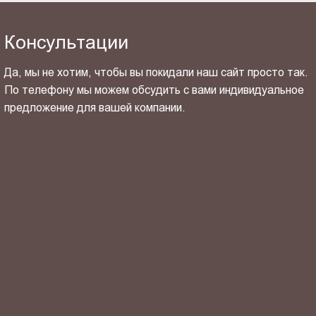
Консультации
Да, мы не хотим, чтобы вы покидали наш сайт просто так.
По телефону мы можем обсудить с вами индивидуальное
предложение для вашей компании.
ОТПРАВИТЬ СВОЙ КОНТАКТ
Я ознакомлен(-на) и согласен(-на) с
политикой
конфиденциальности
и даю своё
согласие
на обработку
персональных данных.