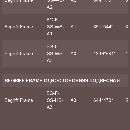
Begriff Frame
SS-WS-
A2
644*470*
5
A2
BG-F-
Begriff Frame
SS-WS-
А1
891*644*
8
A1
BG-F-
Begriff Frame
SS-WS-
А0
1239*891*
1
A0
BEGRIFF FRAME ОДНОСТОРОННЯЯ ПОДВЕСНАЯ
BG-F-
Begriff Frame
SS-HS-
A3
644*470*
5
A3