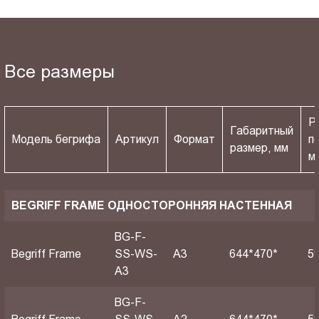
Все размеры
Р
Габаритный
Модель бегрифа
Артикул
Формат
п
размер, мм
м
BEGRIFF FRAME ОДНОСТОРОННЯЯ НАСТЕННАЯ
BG-F-
Begriff Frame
SS-WS-
A3
644*470*
5
A3
BG-F-