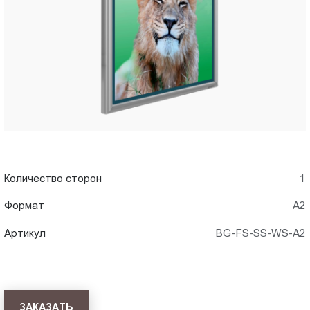
WS-
Пт.:
9.00-
A2)
18.00
Сб.,
в
Вс.:
выходной
Череповце
Количество сторон
1
Формат
А2
Артикул
BG-FS-SS-WS-A2
ЗАКАЗАТЬ