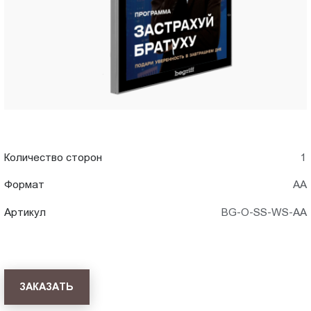
Пт.:
9.00-
18.00
Сб.,
Вс.:
выходной
Количество сторон
1
Формат
АА
Артикул
BG-O-SS-WS-AA
ЗАКАЗАТЬ