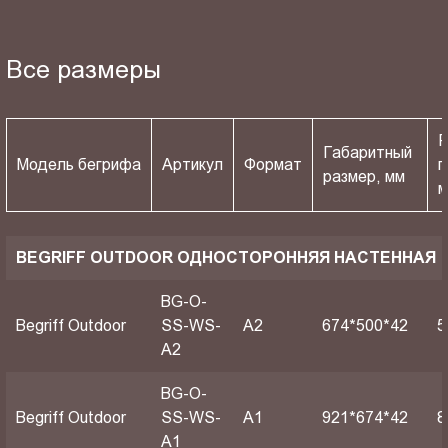
Все размеры
Р
Габаритный
Модель бегрифа
Артикул
Формат
п
размер, мм
BEGRIFF OUTDOOR ОДНОСТОРОННЯЯ НАСТЕННАЯ
BG-O-
Begriff Outdoor
SS-WS-
A2
674*500*42
5
A2
BG-O-
Begriff Outdoor
SS-WS-
A1
921*674*42
8
A1