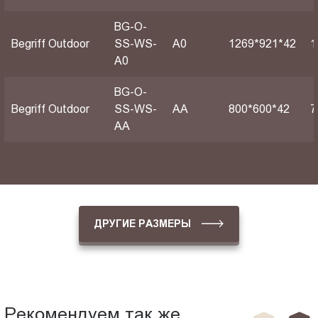
BG-O-
Begriff Outdoor
SS-WS-
А0
1269*921*42
1
A0
BG-O-
Begriff Outdoor
SS-WS-
АА
800*600*42
7
AA
ДРУГИЕ РАЗМЕРЫ
Рекомендуем так же