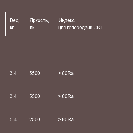
Вес,
Яркость,
Индекс
кг
лк
цветопередачи СRI
3,4
5500
> 80Ra
3,4
5500
> 80Ra
5,4
2500
> 80Ra