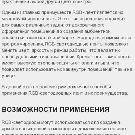
практически любой другой цвет спектра.
Пт.:
Одним из главных преимуществ RGB- лент является их
9.00-
многофункциональность. Этот тип освещения подходит
18.00
для самых различных задач: от декоративного
Сб.,
оформления помещений до создания амбиентной
Вс.:
подсветки в кинозалах или барах. Благодаря возможности
выходной
программирования, RGB-светодиодные ленты позволяют
менять цвет, яркость и режим работы, что делает их
очень удобными в использовании. Кроме того, такие ленты
имеют высокую степень защиты от влаги и пыли, что
позволяет использовать их как внутри помещений, так и на
улице.
В данной статье рассмотрим различные способы
применения RGB-светодиодных лент и их преимущества.
ВОЗМОЖНОСТИ ПРИМЕНЕНИЯ
RGB-светодиоды могут использоваться для создания
яркой и насыщенной атмосферы в домашнем интерьере,
освещения коммерческих помещений или ресторанов.