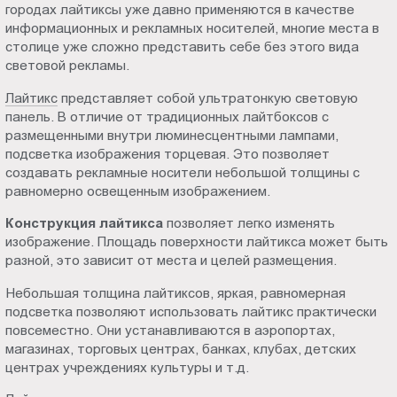
городах лайтиксы уже давно применяются в качестве
Пт.:
информационных и рекламных носителей, многие места в
9.00-
столице уже сложно представить себе без этого вида
18.00
световой рекламы.
Сб.,
Лайтикс
представляет собой ультратонкую световую
Вс.:
панель. В отличие от традиционных лайтбоксов с
выходной
размещенными внутри люминесцентными лампами,
подсветка изображения торцевая. Это позволяет
создавать рекламные носители небольшой толщины с
равномерно освещенным изображением.
Конструкция лайтикса
позволяет легко изменять
изображение. Площадь поверхности лайтикса может быть
разной, это зависит от места и целей размещения.
Небольшая толщина лайтиксов, яркая, равномерная
подсветка позволяют использовать лайтикс практически
повсеместно. Они устанавливаются в аэропортах,
магазинах, торговых центрах, банках, клубах, детских
центрах учреждениях культуры и т.д.