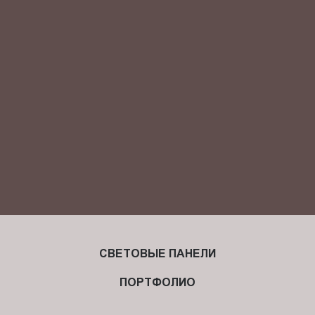
Я ознакомлен(-на) и согласен(-на) с
политикой
конфиденциальности
и даю своё
согласие
на обработку
персональных данных.
СВЕТОВЫЕ ПАНЕЛИ
ПОРТФОЛИО