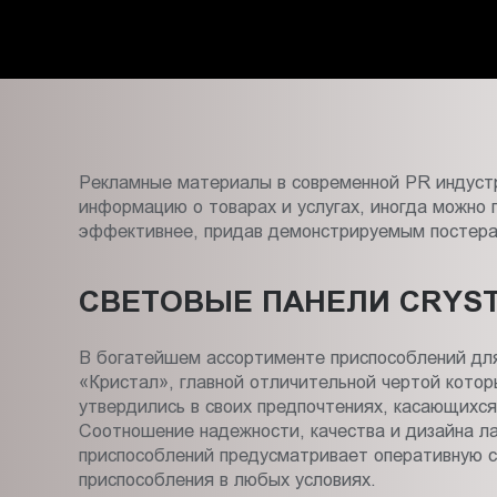
в
Пт.:
9.00-
Астрахани
18.00
Сб.,
Вс.:
выходной
Рекламные материалы в современной PR индустр
информацию о товарах и услугах, иногда можно 
эффективнее, придав демонстрируемым постерам
СВЕТОВЫЕ ПАНЕЛИ CRYST
В богатейшем ассортименте приспособлений для
«Кристал», главной отличительной чертой кото
утвердились в своих предпочтениях, касающихся
Соотношение надежности, качества и дизайна лай
приспособлений предусматривает оперативную см
приспособления в любых условиях.