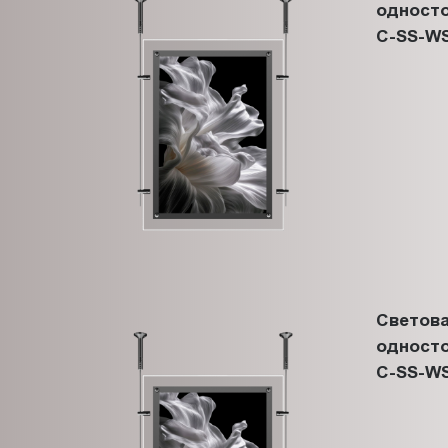
односто
C-SS-WS
Светова
односто
C-SS-WS