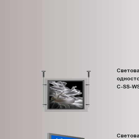
Светова
односто
C-SS-WS
Светова