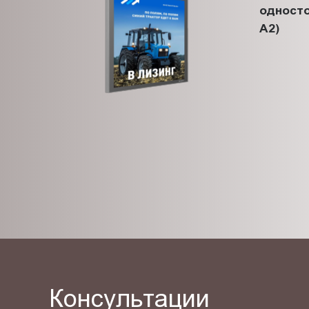
одност
A2)
Консультации