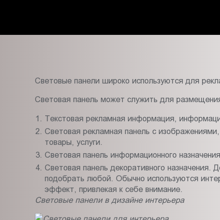
Пт.:
9.00-
18.00
Сб.,
Вс.:
выходной
Световые панели широко используются для рекл
Световая панель может служить для размещения
Текстовая рекламная информация, информация
Световая рекламная панель с изображениями,
товары, услуги.
Световая панель информационного назначения 
Световая панель декоративного назначения. 
подобрать любой. Обычно используются инте
эффект, привлекая к себе внимание.
Световые панели в дизайне интерьера