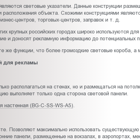
являются световые указатели. Данные конструкции разме
ли расположения объекта. Схожими конструкциями являют
знес-центров, торговых-центров, заправок и т. д.
гих крупных российских городах широко используются дл
ание и доносят рекламную информацию до потенциальных п
е же функции, что более громоздкие световые короба, а
й для рекламы
ько располагаться на стенах, но и размещаться на потолк
ию выполняет только одна сторона световой панели.
няя настенная (BG-C-SS-WS-A5)
.
есте. Позволяют максимально использовать существующую
онние панели, размещенные на вокзалах, в аэропортах, м