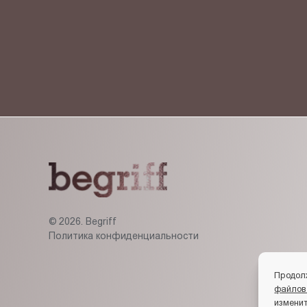
Я ознакомлен(-на) и согласен(-на) с
политикой кон
© 2026. Begriff
Политика конфиденциальности
Продол
файлов
изменит