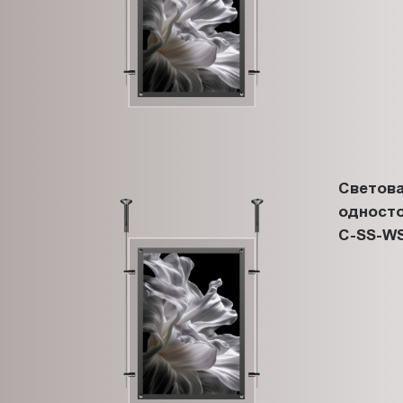
Светова
односто
C-SS-WS