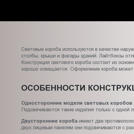
Пт.:
9.00-
18.00
Сб.,
Вс.:
выходной
Световые короба используются в качестве наруж
столбы, крыши и фасады зданий. Лайтбоксы отл
Конструкция светового короба состоит из основн
хорошо освещается. Оформление короба может
ОСОБЕННОСТИ КОНСТРУК
Односторонние модели световых коробов
Подсвечиваются такие изделия только с одной л
Двусторонние короба
имеют две противополож
двух лицевым панелям они подсвечиваются с раз