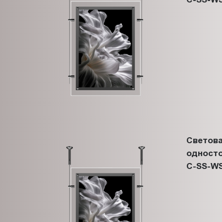
Светова
односто
C-SS-WS