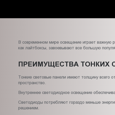
Пт.:
9.00-
18.00
Сб.,
Вс.:
выходной
В современном мире освещение играет важную ро
как лайтбоксы, завоевывают все большую попул
ПРЕИМУЩЕСТВА ТОНКИХ 
Тонкие световые панели имеют толщину всего от
пространство.
Внутреннее светодиодное освещение обеспечивае
Светодиоды потребляют гораздо меньше энергии
решением.