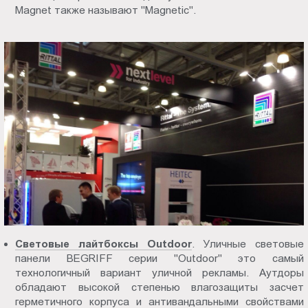
Magnet также называют "Magnetic".
Световые лайтбоксы Outdoor
. Уличные световые
панели BEGRIFF серии "Outdoor" это самый
технологичный вариант уличной рекламы. Аутдоры
обладают высокой степенью влагозащиты засчет
герметичного корпуса и антивандальными свойствами