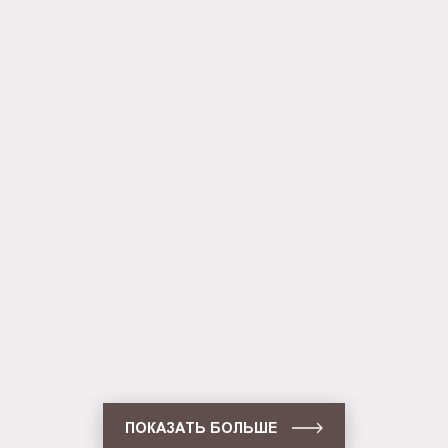
односторонняя настенная (BG-
C-SS-WS-A4)
Световая панель Crystal
односторонняя настенная (BG-
C-SS-WS-A3)
Световая панель Crystal
односторонняя настенная (BG-
C-SS-WS-A2)
Световая панель Frame
односторонняя подвесная (BG-
F-SS-HS-A3)
ПОКАЗАТЬ БОЛЬШЕ