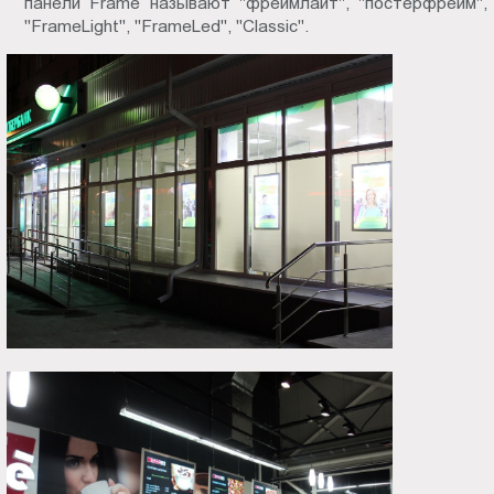
панели Frame называют "фреймлайт", "постерфрейм",
"FrameLight", "FrameLed", "Classiс".