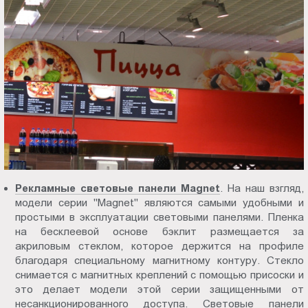
Рекламные световые панели Magnet
. На наш взгляд,
модели серии "Magnet" являются самыми удобными и
простыми в эксплуатации световыми панелями. Пленка
на бесклеевой основе бэклит размещается за
акриловым стеклом, которое держится на профиле
благодаря специальному магнитному контуру. Стекло
снимается с магнитных креплений с помощью присоски и
это делает модели этой серии защищенными от
несанкционированного доступа. Световые панели