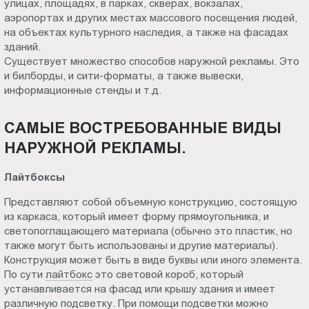
улицах, площадях, в парках, скверах, вокзалах,
Пт.:
аэропортах и других местах массового посещения людей,
9.00-
на объектах культурного наследия, а также на фасадах
18.00
зданий.
Существует множество способов наружной рекламы. Это
Сб.,
и билборды, и сити-форматы, а также вывески,
Вс.:
информационные стенды и т.д.
выходной
САМЫЕ ВОСТРЕБОВАННЫЕ ВИДЫ
НАРУЖНОЙ РЕКЛАМЫ.
Лайтбоксы
Представляют собой объемную конструкцию, состоящую
из каркаса, который имеет форму прямоугольника, и
светопоглащающего материала (обычно это пластик, но
также могут быть использованы и другие материалы).
Конструкция может быть в виде буквы или иного элемента.
По сути
лайтбокс
это световой короб, который
устанавливается на фасад или крышу здания и имеет
различную подсветку. При помощи подсветки можно