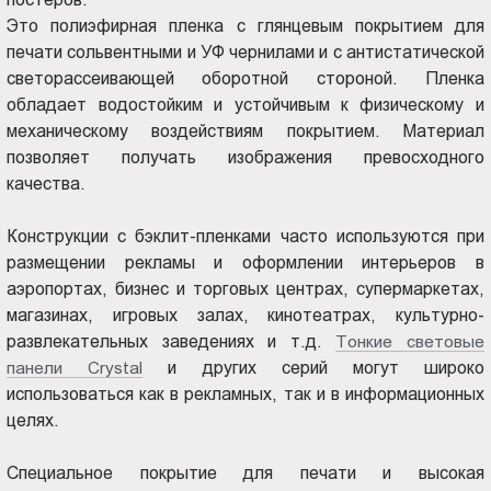
Астрахани
Пт.:
Это полиэфирная пленка с глянцевым покрытием для
9.00-
печати сольвентными и УФ чернилами и с антистатической
18.00
светорассеивающей оборотной стороной. Пленка
Сб.,
обладает водостойким и устойчивым к физическому и
Вс.:
механическому воздействиям покрытием. Материал
выходной
позволяет получать изображения превосходного
качества.
Конструкции с бэклит-пленками часто используются при
размещении рекламы и оформлении интерьеров в
аэропортах, бизнес и торговых центрах, супермаркетах,
магазинах, игровых залах, кинотеатрах, культурно-
развлекательных заведениях и т.д.
Тонкие световые
панели Crystal
и других серий могут широко
использоваться как в рекламных, так и в информационных
целях.
Специальное покрытие для печати и высокая