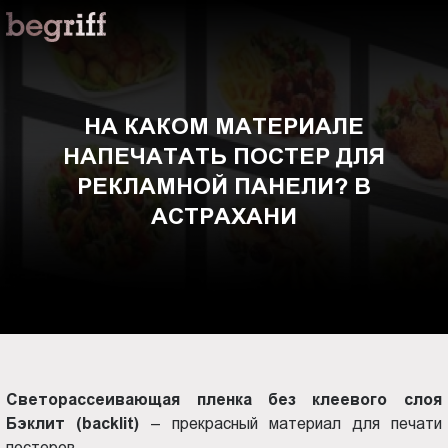
ООО
На
"Компания
Бегрифф"
каком
Россия
Свердловская
материале
НА КАКОМ МАТЕРИАЛЕ
обл.
НАПЕЧАТАТЬ ПОСТЕР ДЛЯ
620016
напечатать
г.
РЕКЛАМНОЙ ПАНЕЛИ? В
Екатеринбург
постер
АСТРАХАНИ
ул.
Амундсена,
для
д.
107,
рекламной
оф.
707
панели?
sales@begriff.ru
+73433454747
Светорассеивающая пленка без клеевого слоя
в
RUB
Бэклит (backlit)
– прекрасный материал для печати
Пн.-
постеров.