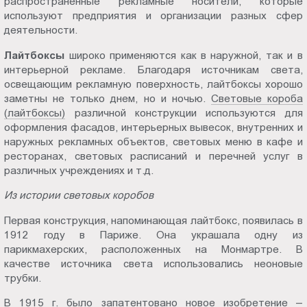
распространенные рекламные носители, которые
Пт.:
используют предприятия и организации разных сфер
9.00-
деятельности.
18.00
Лайтбоксы
широко применяются как в наружной, так и в
Сб.,
интерьерной рекламе. Благодаря источникам света,
Вс.:
освещающим рекламную поверхность, лайтбоксы хорошо
выходной
заметны не только днем, но и ночью.
Световые коробa
(лайтбоксы)
различной конструкции используются для
оформления фасадов, интерьерных вывесок, внутренних и
наружных рекламных объектов, световых меню в кафе и
ресторанах, световых расписаний и перечней услуг в
различных учреждениях и т.д.
Из истории световых коробов
Первая конструкция, напоминающая лайтбокс, появилась в
1912 году в Париже. Она украшала одну из
парикмахерских, расположенных на Монмартре. В
качестве источника света использовались неоновые
трубки.
В 1915 г. было запатентовано новое изобретение –