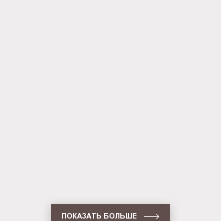
Панель Outdoor (BG-O-SS-WS-A1)
Панель Outdoor (BG-O-SS-WS-A0)
ПОКАЗАТЬ БОЛЬШЕ