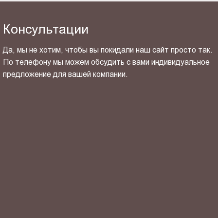
Консультации
Да, мы не хотим, чтобы вы покидали наш сайт просто так.
По телефону мы можем обсудить с вами индивидуальное
предложение для вашей компании.
ОТПРАВИТЬ СВОЙ КОНТАКТ
Я ознакомлен(-на) и согласен(-на) с
политикой
конфиденциальности
и даю своё
согласие
на обработку
персональных данных.