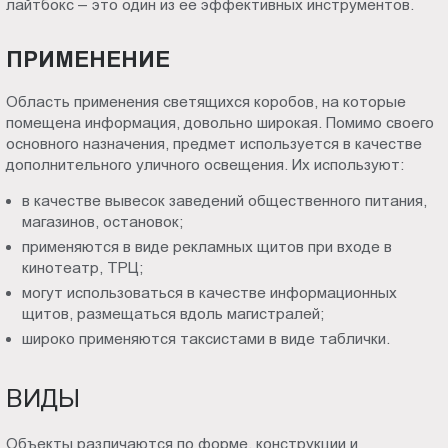
лайтбокс – это один из ее эффективных инструментов.
Пт.:
9.00-
ПРИМЕНЕНИЕ
18.00
Сб.,
Область применения светящихся коробов, на которые
Вс.:
помещена информация, довольно широкая. Помимо своего
выходной
основного назначения, предмет используется в качестве
дополнительного уличного освещения. Их используют:
в качестве вывесок заведений общественного питания,
магазинов, остановок;
применяются в виде рекламных щитов при входе в
кинотеатр, ТРЦ;
могут использоваться в качестве информационных
щитов, размещаться вдоль магистралей;
широко применяются таксистами в виде таблички.
ВИДЫ
Объекты различаются по форме, конструкции и