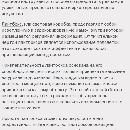
мощного инструмента, способного превратить рекламу в
Пт.:
удивительно привлекательное и яркое произведение
9.00-
искусства.
18.00
Лайтбокс
, или световая коробка, представляет собой
Сб.,
осветленную и задекорированную рамку, внутри которой
Вс.:
размещается рекламная информация. Отличительной
выходной
чертой лайтбоксов является использование подсветки,
что позволяет создать эффектный и яркий образ,
притягивающий взгляд прохожих.
Привлекательность лайтбокса основана на его
способности выделяться из толпы и привлекать внимание
на уровне подсознания. Ведь, когда мы видим что-то
светлое и мерцающее, наше внимание автоматически
привлекается к этому объекту. Это свойство лайтбокса
активно используется в рекламе, чтобы привлечь
потенциальных клиентов и повысить осведомленность о
товаре или услуге.
Яркость лайтбокса играет ключевую роль в его
эффективности. Большинство лайтбоксов оснащено