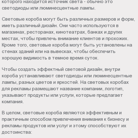
которого находится источник света - обычно это
Пт.:
светодиоды или люминесцентные лампы.
9.00-
Световые короба могут быть различных размеров и форм,
18.00
иметь различный дизайн. Они часто используются в
Сб.,
магазинах, ресторанах, кинотеатрах, банках и других
Вс.:
местах, чтобы привлечь внимание клиентов и прохожих.
выходной
Кроме того, световые короба могут быть установлены на
стенах зданий или на вывесках, чтобы обеспечить
хорошую видимость в темное время суток.
Чтобы создать эффектный световой дизайн, внутри
короба устанавливают светодиоды или люминесцентные
лампы, разных цветов и яркостей. На световых коробах
для рекламы размещают название компании, логотип,
указывают продукты или услуги, которые предлагает
компания.
В целом, световые короба являются эффективным и
практичным способом привлечения внимания к бизнесу и
рекламы продуктов или услуг и этому способствуют их
достоинства: