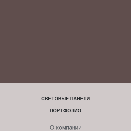
Я ознакомлен(-на) и согласен(-на) с
политикой
конфиденциальности
и даю своё
согласие
на обработку
персональных данных.
СВЕТОВЫЕ ПАНЕЛИ
ПОРТФОЛИО
О компании