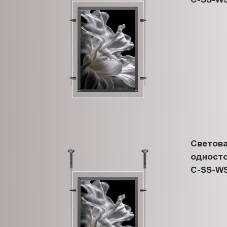
Светова
односто
C-SS-WS