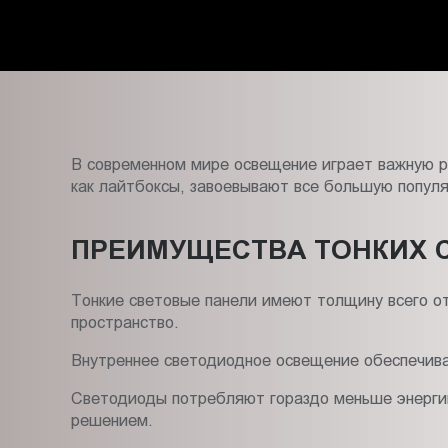
Пт.:
9.00-
18.00
Сб.,
Вс.:
выходной
В современном мире освещение играет важную ро
как лайтбоксы, завоевывают все большую попул
ПРЕИМУЩЕСТВА ТОНКИХ 
Тонкие световые панели имеют толщину всего от
пространство.
Внутреннее светодиодное освещение обеспечивае
Светодиоды потребляют гораздо меньше энергии
решением.