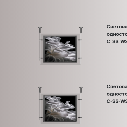
Светова
односто
C-SS-WS
Светова
односто
C-SS-WS