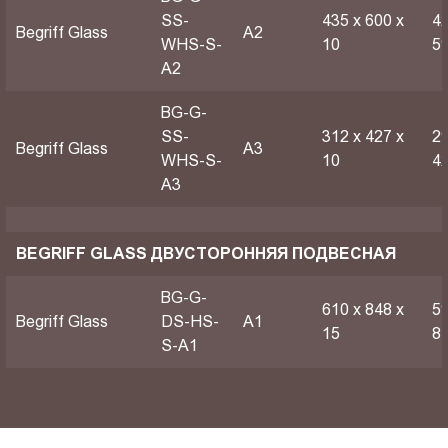
SS-
435 х 600 х
42
Begriff Glass
A2
WHS-S-
10
5
A2
BG-G-
SS-
312 х 427 х
29
Begriff Glass
A3
WHS-S-
10
4
A3
BEGRIFF GLASS ДВУСТОРОННЯЯ ПОДВЕСНАЯ
BG-G-
610 х 848 х
59
Begriff Glass
DS-HS-
A1
15
8
S-A1