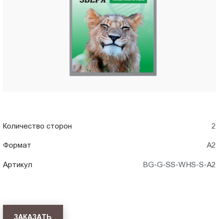
A2)
Пт.:
9.00-
в
18.00
Сб.,
Архангельске
Вс.:
выходной
Количество сторон
2
Формат
А2
Артикул
BG-G-SS-WHS-S-A2
ЗАКАЗАТЬ