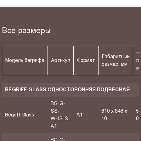
Все размеры
Р
Габаритный
Модель бегрифа
Артикул
Формат
п
размер, мм
м
BEGRIFF GLASS ОДНОСТОРОННЯЯ ПОДВЕСНАЯ
BG-G-
SS-
610 х 848 х
59
Begriff Glass
A1
WHS-S-
10
8
A1
BG-G-