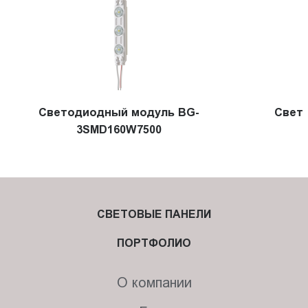
Cветодиодный модуль BG-
Свет
3SMD160W7500
СВЕТОВЫЕ ПАНЕЛИ
ПОРТФОЛИО
О компании