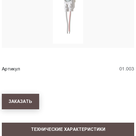
Пт.:
9.00-
18.00
Сб.,
Вс.:
выходной
Артикул
01.003
ЗАКАЗАТЬ
ТЕХНИЧЕСКИЕ ХАРАКТЕРИСТИКИ